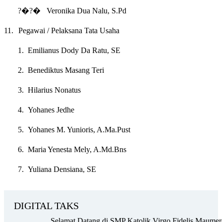
?�?�
Veronika Dua Nalu, S.Pd
11.
Pegawai / Pelaksana Tata Usaha
1.
Emilianus Dody Da Ratu, SE
2.
Benediktus Masang Teri
3.
Hilarius Nonatus
4.
Yohanes Jedhe
5.
Yohanes M. Yunioris, A.Ma.Pust
6.
Maria Yenesta Mely, A.Md.Bns
7.
Yuliana Densiana, SE
DIGITAL TAKS
elamat Datang di SMP Katolik Virgo Fidelis Maumere