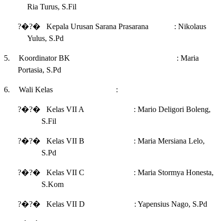
Ria Turus, S.Fil
?�?�
Kepala Urusan Sarana Prasarana : Nikolaus
Yulus, S.Pd
5.
Koordinator BK : Maria
Portasia, S.Pd
6.
Wali Kelas :
?�?�
Kelas VII A : Mario Deligori Boleng,
S.Fil
?�?�
Kelas VII B : Maria Mersiana Lelo,
S.Pd
?�?�
Kelas VII C : Maria Stormya Honesta,
S.Kom
?�?�
Kelas VII D : Yapensius Nago, S.Pd