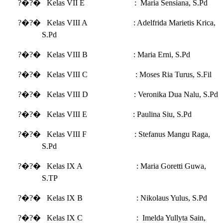
?�?�
Kelas VII E : Maria Sensiana, S.Pd
?�?�
Kelas VIII A : Adelfrida Marietis Krica,
S.Pd
?�?�
Kelas VIII B : Maria Erni, S.Pd
?�?�
Kelas VIII C : Moses Ria Turus, S.Fil
?�?�
Kelas VIII D : Veronika Dua Nalu, S.Pd
?�?�
Kelas VIII E : Paulina Siu, S.Pd
?�?�
Kelas VIII F : Stefanus Mangu Raga,
S.Pd
?�?�
Kelas IX A : Maria Goretti Guwa,
S.TP
?�?�
Kelas IX B : Nikolaus Yulus, S.Pd
?�?�
Kelas IX C : Imelda Yullyta Sain,