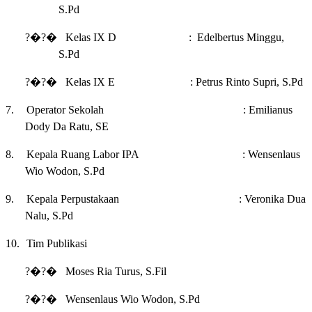
S.Pd
?�?�
Kelas IX D : Edelbertus Minggu,
S.Pd
?�?�
Kelas IX E : Petrus Rinto Supri, S.Pd
7.
Operator Sekolah : Emilianus
Dody Da Ratu, SE
8.
Kepala Ruang Labor IPA : Wensenlaus
Wio Wodon, S.Pd
9.
Kepala Perpustakaan : Veronika Dua
Nalu, S.Pd
10.
Tim Publikasi
?�?�
Moses Ria Turus, S.Fil
?�?�
Wensenlaus Wio Wodon, S.Pd